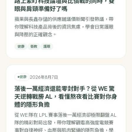
路上緊盯科技論壇與比價戰的同時，雙
眼與肩頸準備好了嗎
蘋果與長鑫存儲的供應鏈議價新聞引發熱議，帶
你理解科技產品背後的資訊焦慮，學會日常護眼
與降壓的正確觀念。
健康
衛教
護眼
2026年8月7日
健康
落後一萬經濟還能零封對手？從 WE 驚
天逆轉戰勝 AL，看懂熬夜看比賽對你身
體的隱形負擔
從 WE 隊在 LPL 賽事落後一萬經濟卻極限翻盤 AL
隊的精彩對局出發，帶你理解觀看高強度電競賽
事對自律神經、血壓與肌肉緊繃的隱形負擔，學