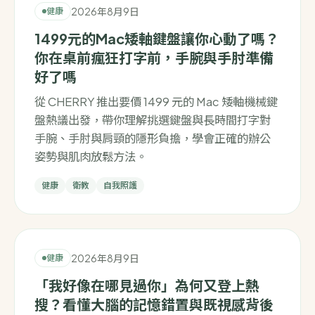
2026年8月9日
健康
1499元的Mac矮軸鍵盤讓你心動了嗎？
你在桌前瘋狂打字前，手腕與手肘準備
好了嗎
從 CHERRY 推出要價 1499 元的 Mac 矮軸機械鍵
盤熱議出發，帶你理解挑選鍵盤與長時間打字對
手腕、手肘與肩頸的隱形負擔，學會正確的辦公
姿勢與肌肉放鬆方法。
健康
衛教
自我照護
2026年8月9日
健康
「我好像在哪見過你」為何又登上熱
搜？看懂大腦的記憶錯置與既視感背後