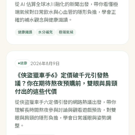
從 AI 估算全球冰川融化的新聞出發，帶你看懂極
端氣候對日常飲水與心血管的隱形負擔，學會正
確的補水觀念與健康識讀。
健康識讀
水分補充
極端氣候
2026年8月9日
健康
《俠盜獵車手6》定價破千元引發熱
議？你在期待熬夜預購前，雙眼與肩頸
付出的這些代價
從俠盜獵車手六定價引發的網路熱議出發，帶你
理解長時間熬夜參與討論與觀看遊戲預告，對雙
眼與肩頸的隱形負擔，學會日常護眼與姿勢調
整。